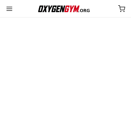
ULTIMA
25€