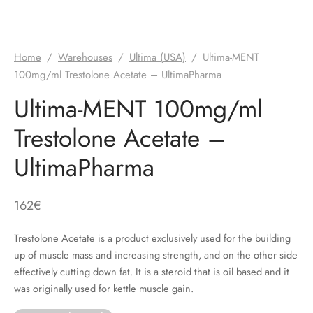
Home
/
Warehouses
/
Ultima (USA)
/
Ultima-MENT
100mg/ml Trestolone Acetate – UltimaPharma
Ultima-MENT 100mg/ml
Trestolone Acetate –
UltimaPharma
162
€
Trestolone Acetate is a product exclusively used for the building
up of muscle mass and increasing strength, and on the other side
effectively cutting down fat. It is a steroid that is oil based and it
was originally used for kettle muscle gain.