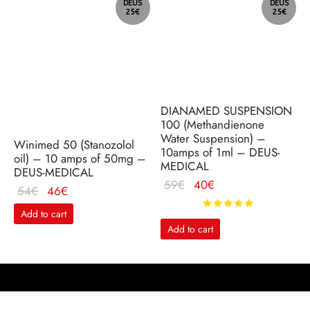
DEUS
DEUS
25€
25€
DIANAMED SUSPENSION
100 (Methandienone
Water Suspension) –
Winimed 50 (Stanozolol
10amps of 1ml – DEUS-
oil) – 10 amps of 50mg –
MEDICAL
DEUS-MEDICAL
Le
Le
59
€
40
€
Le
Le
54
€
46
€
prix
prix
Rated
out o
prix
prix
Add to cart
initial
actuel
initial
actuel
Add to cart
était :
est :
était :
est :
59€.
40€.
54€.
46€.