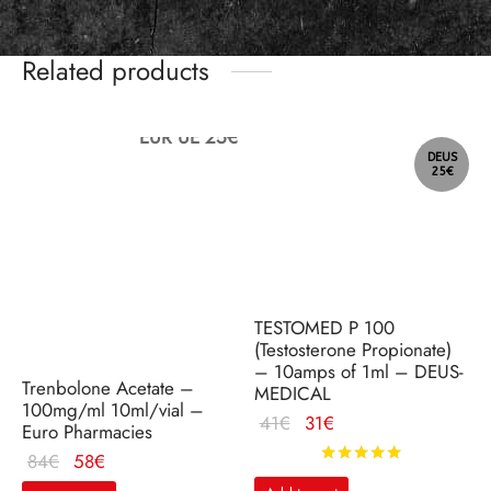
Related products
EUR UE 25€
DEUS
25€
TESTOMED P 100
(Testosterone Propionate)
– 10amps of 1ml – DEUS-
Trenbolone Acetate –
MEDICAL
100mg/ml 10ml/vial –
Le
Le
41
€
31
€
Euro Pharmacies
prix
prix
Rated
out o
Le
Le
84
€
58
€
initial
actuel
prix
prix