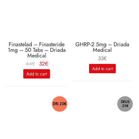
Finastelad – Finasteride
GHRP-2 5mg – Driada
1mg – 50 Tabs – Driada
Medical
Medical
33
€
Le
Le
44
€
32
€
Add to cart
prix
prix
Add to cart
initial
actuel
était :
est :
44€.
32€.
DEUS
DRI 25€
25€