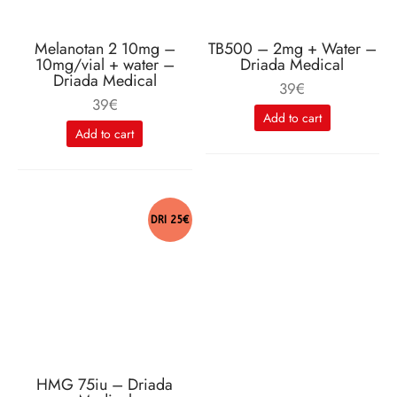
Melanotan 2 10mg –
TB500 – 2mg + Water –
10mg/vial + water –
Driada Medical
Driada Medical
39
€
39
€
Add to cart
Add to cart
DRI 25€
HMG 75iu – Driada