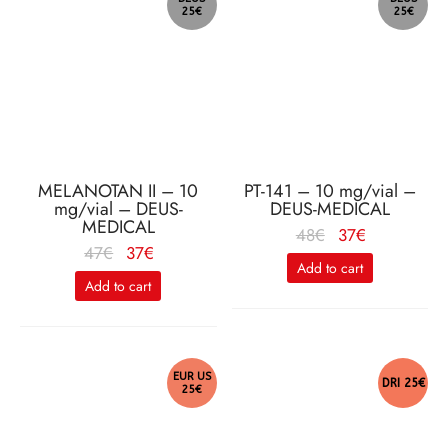
25€
25€
MELANOTAN II – 10
PT-141 – 10 mg/vial –
mg/vial – DEUS-
DEUS-MEDICAL
MEDICAL
Le
Le
48
€
37
€
Le
Le
47
€
37
€
prix
prix
Add to cart
prix
prix
initial
actuel
Add to cart
initial
actuel
était :
est :
était :
est :
48€.
37€.
47€.
37€.
EUR US
DRI 25€
25€