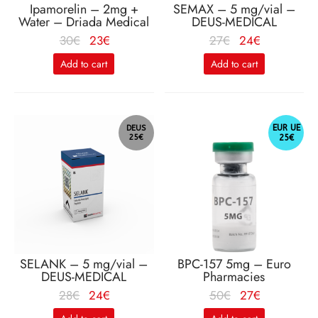
Ipamorelin – 2mg +
SEMAX – 5 mg/vial –
Water – Driada Medical
DEUS-MEDICAL
Le
Le
Le
Le
30
€
23
€
27
€
24
€
prix
prix
prix
prix
Add to cart
Add to cart
initial
actuel
initial
actuel
était :
est :
était :
est :
30€.
23€.
27€.
24€.
EUR UE
DEUS
25€
25€
SELANK – 5 mg/vial –
BPC-157 5mg – Euro
DEUS-MEDICAL
Pharmacies
Le
Le
Le
Le
28
€
24
€
50
€
27
€
prix
prix
prix
prix