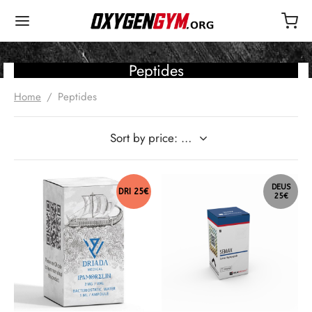
Peptides
Home
/
Peptides
DEUS
DRI 25€
25€