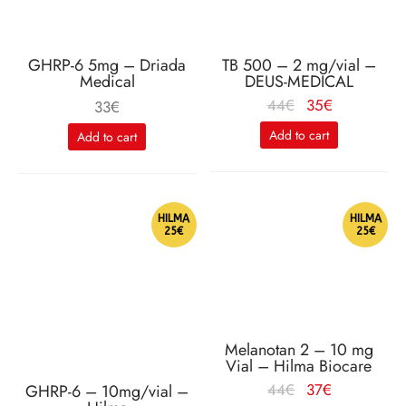
GHRP-6 5mg – Driada
TB 500 – 2 mg/vial –
Medical
DEUS-MEDICAL
Le
Le
44
€
35
€
33
€
prix
prix
Add to cart
Add to cart
initial
actuel
était :
est :
44€.
35€.
HILMA
HILMA
25€
25€
Melanotan 2 – 10 mg
Vial – Hilma Biocare
Le
Le
44
€
37
€
GHRP-6 – 10mg/vial –