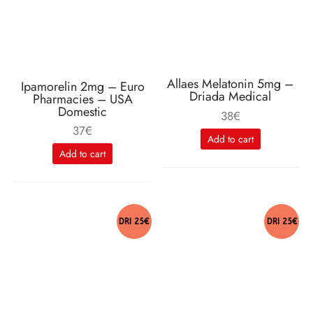
Allaes Melatonin 5mg –
Ipamorelin 2mg – Euro
Driada Medical
Pharmacies – USA
Domestic
38
€
37
€
Add to cart
Add to cart
DRI 25€
DRI 25€