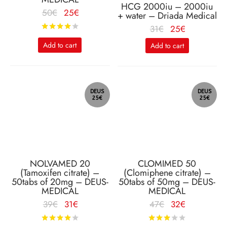
HCG 2000iu – 2000iu
Le
Le
50
€
25
€
+ water – Driada Medical
prix
prix
Le
Le
Rated
out of 5
31
€
25
€
initial
actuel
prix
prix
Add to cart
Add to cart
était :
est :
initial
actuel
50€.
25€.
était :
est :
31€.
25€.
DEUS
DEUS
25€
25€
NOLVAMED 20
CLOMIMED 50
(Tamoxifen citrate) –
(Clomiphene citrate) –
50tabs of 20mg – DEUS-
50tabs of 50mg – DEUS-
MEDICAL
MEDICAL
Le
Le
Le
Le
39
€
31
€
47
€
32
€
prix
prix
prix
prix
Rated
out of 5
Rated
out o