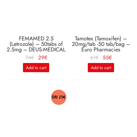
FEMAMED 2.5
Tamotex (Tamoxifen) –
(Letrozole) – 50tabs of
20mg/tab -50 tab/bag –
2.5mg – DEUS-MEDICAL
Euro Pharmacies
Le
Le
Le
Le
74
€
29
€
61
€
55
€
prix
prix
prix
prix
Add to cart
Add to cart
initial
actuel
initial
actuel
était :
est :
était :
est :
74€.
29€.
61€.
55€.
DRI 25€