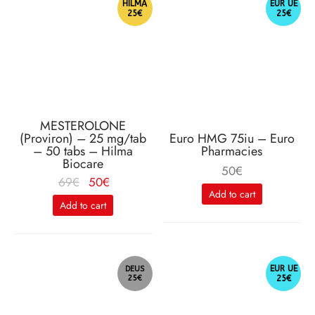
HILMA
EUR UE
25€
25€
MESTEROLONE
(Proviron) – 25 mg/tab
Euro HMG 75iu – Euro
– 50 tabs – Hilma
Pharmacies
Biocare
50
€
Le
Le
69
€
50
€
Add to cart
prix
prix
Add to cart
initial
actuel
était :
est :
69€.
50€.
EUR UE
DEUS
25€
25€