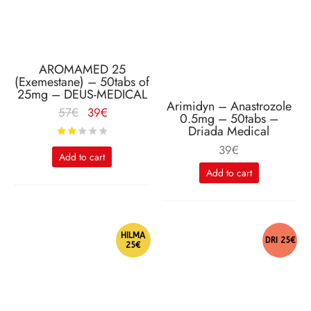
AROMAMED 25
(Exemestane) – 50tabs of
25mg – DEUS-MEDICAL
Arimidyn – Anastrozole
Le
Le
57
€
39
€
0.5mg – 50tabs –
prix
prix
Driada Medical
Rated
out of 5
initial
actuel
39
€
Add to cart
était :
est :
Add to cart
57€.
39€.
HILMA
DRI 25€
25€