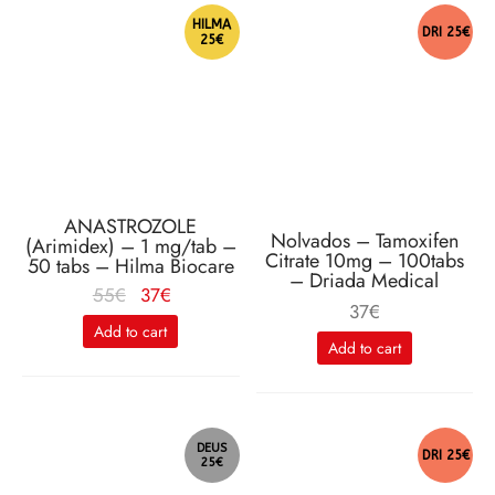
HILMA
DRI 25€
25€
ANASTROZOLE
Nolvados – Tamoxifen
(Arimidex) – 1 mg/tab –
Citrate 10mg – 100tabs
50 tabs – Hilma Biocare
– Driada Medical
Le
Le
55
€
37
€
37
€
prix
prix
Add to cart
initial
actuel
Add to cart
était :
est :
55€.
37€.
DEUS
DRI 25€
25€