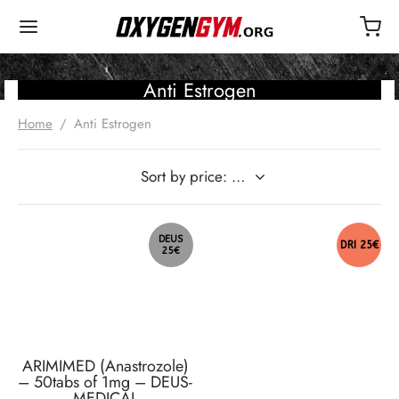
Anti Estrogen
Home
/
Anti Estrogen
DEUS
DRI 25€
25€
ARIMIMED (Anastrozole)
– 50tabs of 1mg – DEUS-
MEDICAL