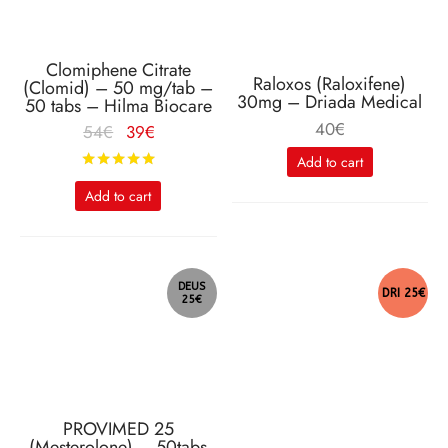
Clomiphene Citrate
Raloxos (Raloxifene)
(Clomid) – 50 mg/tab –
30mg – Driada Medical
50 tabs – Hilma Biocare
40
€
Le
Le
54
€
39
€
prix
prix
Rated
out of 5
Add to cart
initial
actuel
Add to cart
était :
est :
54€.
39€.
DEUS
DRI 25€
25€
PROVIMED 25
(Mesterolone) – 50tabs