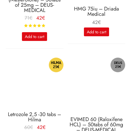
of 25mg – DEUS-
HMG 75iu – Driada
MEDICAL
Medical
Le
Le
71
€
42
€
42
€
prix
prix
Rated
out of 5
initial
actuel
Add to cart
Add to cart
était :
est :
71€.
42€.
HILMA
DEUS
25€
25€
Letrozole 2,5 -30 tabs –
EVIMED 60 (Raloxifene
Hilma
HCL) – 50tabs of 60mg
Le
Le
60
€
42
€
– DEUS-MEDICAL