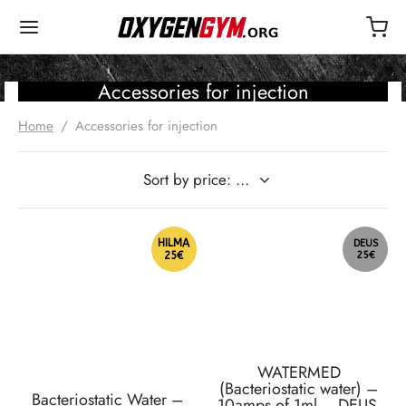
Accessories for injection
Home
/
Accessories for injection
HILMA
DEUS
25€
25€
WATERMED
(Bacteriostatic water) –
Bacteriostatic Water –
10amps of 1ml – DEUS-