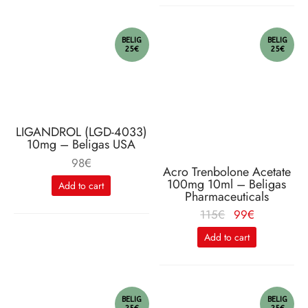
était :
est :
95€.
84€.
BELIG
BELIG
25€
25€
LIGANDROL (LGD-4033)
10mg – Beligas USA
98
€
Acro Trenbolone Acetate
100mg 10ml – Beligas
Add to cart
Pharmaceuticals
Le
Le
115
€
99
€
prix
prix
Add to cart
initial
actuel
était :
est :
115€.
99€.
BELIG
BELIG