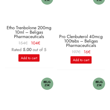
25€
25€
Etho Trenbolone 200mg
10ml – Beligas
Pro Clenbuterol 40mcg
Pharmaceuticals
100tabs – Beligas
Le
Le
154
€
104
€
Pharmaceuticals
prix
prix
Rated
5.00
out of 5
Le
Le
197
€
16
€
initial
actuel
prix
prix
Add to cart
Add to cart
était :
est :
initial
actuel
154€.
104€.
était :
est :
197€.
16€.
BELIG
BELIG
25€
25€