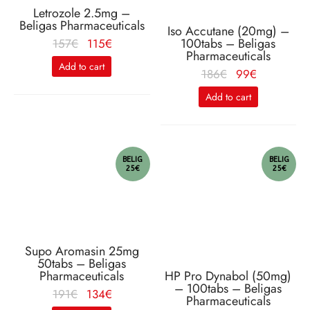
Letrozole 2.5mg –
Beligas Pharmaceuticals
Iso Accutane (20mg) –
100tabs – Beligas
Le
Le
157
€
115
€
Pharmaceuticals
prix
prix
Add to cart
Le
Le
186
€
99
€
initial
actuel
prix
prix
était :
est :
Add to cart
initial
actuel
157€.
115€.
était :
est :
186€.
99€.
BELIG
BELIG
25€
25€
Supo Aromasin 25mg
50tabs – Beligas
Pharmaceuticals
HP Pro Dynabol (50mg)
– 100tabs – Beligas
Le
Le
191
€
134
€
Pharmaceuticals