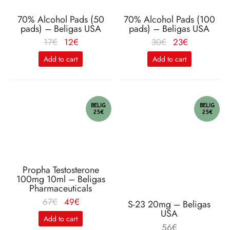
70% Alcohol Pads (50
70% Alcohol Pads (100
pads) – Beligas USA
pads) – Beligas USA
Le
Le
Le
Le
17
€
12
€
30
€
23
€
prix
prix
prix
prix
Add to cart
Add to cart
initial
actuel
initial
actuel
était :
est :
était :
est :
17€.
12€.
30€.
23€.
BELIG
BELIG
25€
25€
Propha Testosterone
100mg 10ml – Beligas
Pharmaceuticals
Le
Le
67
€
49
€
S-23 20mg – Beligas
USA
prix
prix
Add to cart
initial
actuel
56
€