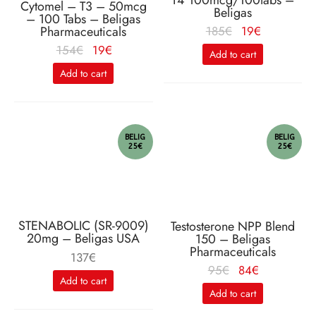
Cytomel – T3 – 50mcg
Beligas
– 100 Tabs – Beligas
Le
Le
185
€
19
€
Pharmaceuticals
prix
prix
Le
Le
154
€
19
€
Add to cart
initial
actuel
prix
prix
Add to cart
était :
est :
initial
actuel
185€.
19€.
était :
est :
154€.
19€.
BELIG
BELIG
25€
25€
STENABOLIC (SR-9009)
Testosterone NPP Blend
20mg – Beligas USA
150 – Beligas
Pharmaceuticals
137
€
Le
Le
95
€
84
€
Add to cart
prix
prix
Add to cart
initial
actuel