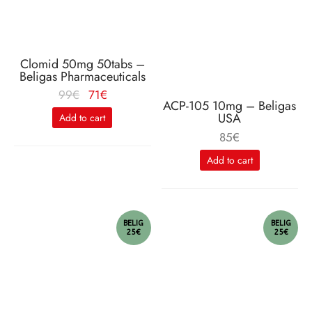
Clomid 50mg 50tabs –
Beligas Pharmaceuticals
Le
Le
99
€
71
€
ACP-105 10mg – Beligas
prix
prix
USA
Add to cart
initial
actuel
85
€
était :
est :
Add to cart
99€.
71€.
BELIG
BELIG
25€
25€