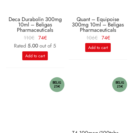
Deca Durabolin 300mg
Quant – Equipoise
10ml – Beligas
300mg 10ml – Beligas
Pharmaceuticals
Pharmaceuticals
Le
Le
Le
Le
110
€
74
€
106
€
74
€
prix
prix
prix
prix
Rated
5.00
out of 5
Add to cart
initial
actuel
initial
actuel
Add to cart
était :
est :
était :
est :
110€.
74€.
106€.
74€.
BELIG
BELIG
25€
25€
T4 100mcg/100tabs –