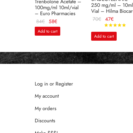
Trenbolone Acetate –
250 mg/ml – 10ml
100mg/ml 10ml/vial
Vial – Hilma Bioca
– Euro Pharmacies
Le
Le
70
€
47
€
Le
Le
84
€
58
€
prix
prix
Ra
prix
prix
Add to cart
initial
actuel
initial
actuel
Add to cart
était :
est :
était :
est :
70€.
47€.
84€.
58€.
Log in or Register
My account
My orders
Discounts
Make $$$!