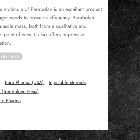
ix
prix
e molecule of Parabolan is an excellent product
itial
actuel
nger needs to prove its efficiency. Parabolan
ait :
est :
muscle mass, both from a qualitative and
45€.
92€.
ve point of view. It also offers impressive
ation.
 de stock
s:
Euro Pharma (USA)
,
Injectable steroids
,
 (Trenbolone Hexa)
ro Pharma