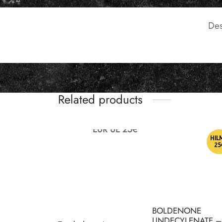
Des
Related products
EUR UE 25€
HIL
25
BOLDENONE
UNDECYLENATE –