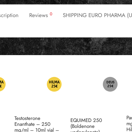
0
cription
Reviews
SHIPPING EURO PHARMA (U
MA
HILMA
DEUS
€
25€
25€
Pa
Testosterone
EQUIMED 250
mg
Enanthate – 250
(Boldenone
Hi
mg/ml – 10ml vial –