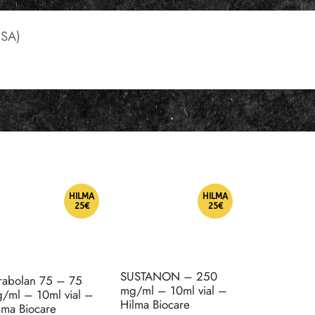
SA)
HILMA
HILMA
25€
25€
SUSTANON – 250
rabolan 75 – 75
mg/ml – 10ml vial –
/ml – 10ml vial –
Hilma Biocare
lma Biocare