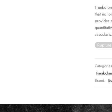
pr
Trenbolon
in
that no lo
ét
provides 
1
quantitati
vasculariz
Rupture
Categorie
Parabolan
Brand:
Eu