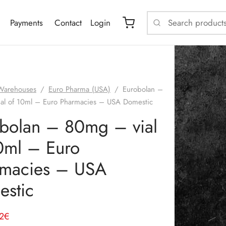
Payments
Contact
Login
Warehouses
/
Euro Pharma (USA)
/
Eurobolan –
al of 10ml – Euro Pharmacies – USA Domestic
bolan – 80mg – vial
0ml – Euro
rmacies – USA
stic
e
Le
2
€