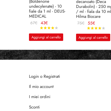
(Boldenone
decanoato (Deca
undecylenate) - 10
Durabolin) - 250 m
fiale da 1 ml - DEUS-
/ ml - fiala da 10 ml
MEDICAL
Hilma Biocare
Il
Il
Il
Il
67
€
43
€
75
€
55
€
prezzo
prezzo
prezzo
prezzo
Valutato
su 5
Val
originale
attuale
originale
attuale
Aggiungi al carrello
Aggiungi al carrello
era:
è:
era:
è:
67€.
43€.
75€.
55€.
Login o Registrati
Il mio account
I miei ordini
Sconti