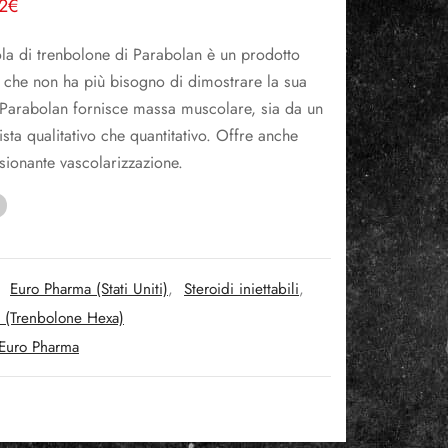
 prezzo
Il
2
€
iginale
prezzo
la di trenbolone di Parabolan è un prodotto
a:
attuale
e che non ha più bisogno di dimostrare la sua
45€.
è:
. Parabolan fornisce massa muscolare, sia da un
92€.
ista qualitativo che quantitativo. Offre anche
sionante vascolarizzazione.
:
Euro Pharma (Stati Uniti)
,
Steroidi iniettabili
,
 (Trenbolone Hexa)
Euro Pharma