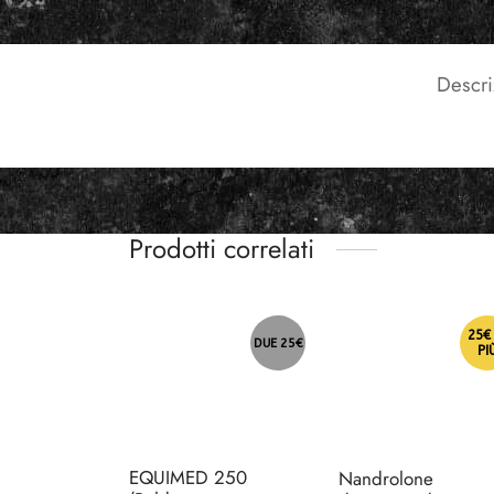
Descri
Prodotti correlati
25€ 
DUE 25€
PI
EQUIMED 250
Nandrolone