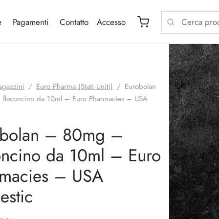
e
Pagamenti
Contatto
Accesso
gazzini
/
Euro Pharma (Stati Uniti)
/
Eurobolan
flaconcino da 10ml – Euro Pharmacies – USA
obolan – 80mg –
oncino da 10ml – Euro
rmacies – USA
stic