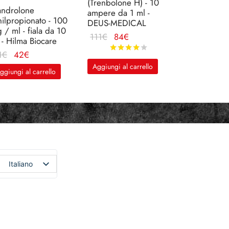
(Trenbolone H) - 10
ndrolone
ampere da 1 ml -
nilpropionato - 100
DEUS-MEDICAL
 / ml - fiala da 10
Il
Il
111
€
84
€
 - Hilma Biocare
prezzo
prezzo
Valutato
su 5
Il
Il
1
€
42
€
originale
attuale
prezzo
prezzo
Aggiungi al carrello
ggiungi al carrello
era:
è:
originale
attuale
111€.
84€.
era:
è:
61€.
42€.
Italiano