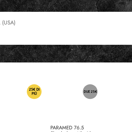
 (USA)
25€ DI
DUE 25€
PIÙ
PARAMED 76.5