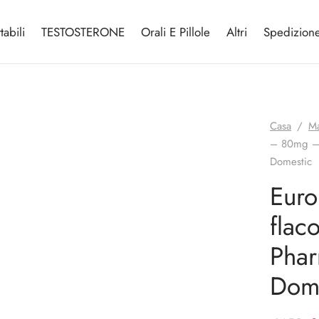
tabili
TESTOSTERONE
Orali E Pillole
Altri
Spedizion
EUR USA
25€
Casa
/
Ma
– 80mg – 
Domestic
Eur
flac
Pha
Dome