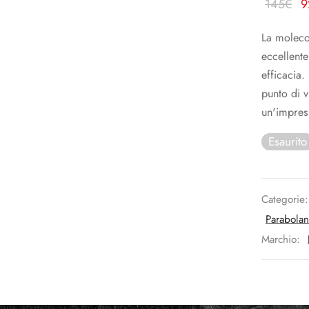
Il
145
€
9
or
La moleco
er
eccellent
1
efficacia
punto di v
un'impres
Esaurito
Categorie
Parabolan
Marchio: