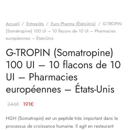
Accueil
/
Entrepôts
/
Euro Pharma (États-Unis)
/
G-TROPIN
(Somatropine) 100 UI – 10 flacons de 10 UI – Pharmacies
européennes – États-Unis
G-TROPIN (Somatropine)
100 UI – 10 flacons de 10
UI – Pharmacies
européennes – États-Unis
Le prix
Le
346
€
191
€
d'origine
prix
HGH (Somatropin) est un peptide très important dans le
était :
actuel
processus de croissance humaine. Il agit en restaurant