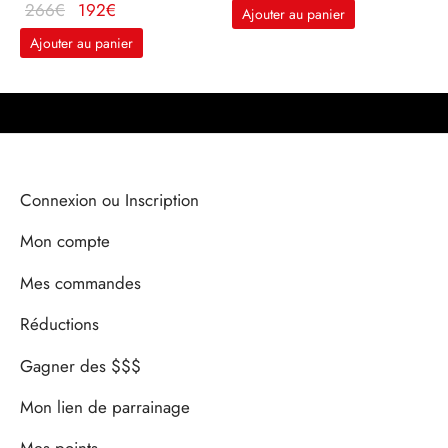
Le prix
Le
266
€
192
€
Ajouter au panier
d'origine
prix
Ajouter au panier
était :
actuel
266€.
est :
192€.
Connexion ou Inscription
Mon compte
Mes commandes
Réductions
Gagner des $$$
Mon lien de parrainage