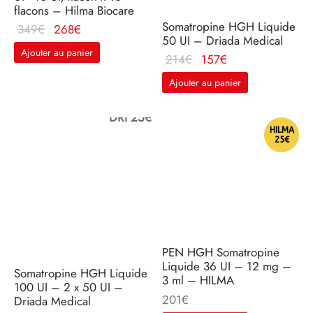
flacons – Hilma Biocare
Somatropine HGH Liquide
Le prix
Le
349
€
268
€
50 UI – Driada Medical
d'origine
prix
Ajouter au panier
Le prix
Le
214
€
157
€
était :
actuel
d'origine
prix
349€.
est :
Ajouter au panier
était :
actuel
268€.
214€.
est :
DRI 25€
157€.
HILMA
25€
PEN HGH Somatropine
Liquide 36 UI – 12 mg –
Somatropine HGH Liquide
3 ml – HILMA
100 UI – 2 x 50 UI –
201
€
Driada Medical