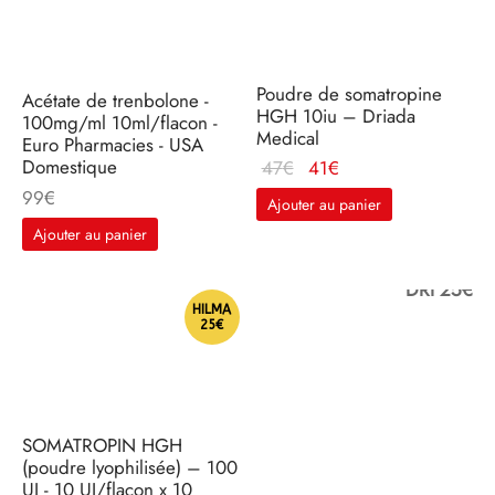
Poudre de somatropine
Acétate de trenbolone -
HGH 10iu – Driada
100mg/ml 10ml/flacon -
Medical
Euro Pharmacies - USA
Domestique
Le prix
Le
47
€
41
€
d'origine
prix
99
€
Ajouter au panier
était :
actuel
Ajouter au panier
47€.
est :
41€.
DRI 25€
HILMA
25€
SOMATROPIN HGH
(poudre lyophilisée) – 100
UI - 10 UI/flacon x 10