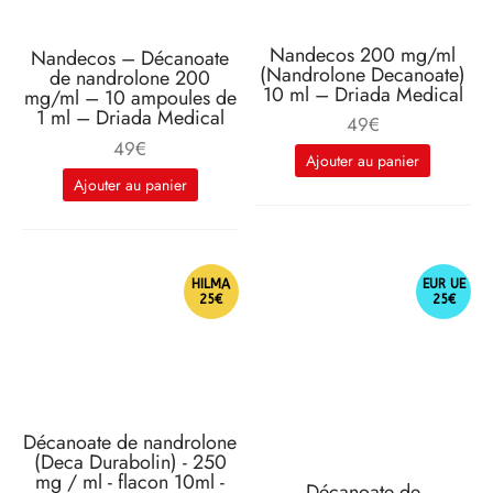
Nandecos 200 mg/ml
Nandecos – Décanoate
(Nandrolone Decanoate)
de nandrolone 200
10 ml – Driada Medical
mg/ml – 10 ampoules de
1 ml – Driada Medical
49
€
49
€
Ajouter au panier
Ajouter au panier
HILMA
EUR UE
25€
25€
Décanoate de nandrolone
(Deca Durabolin) - 250
mg / ml - flacon 10ml -
Décanoate de