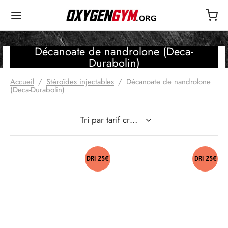
Décanoate de nandrolone (Deca-
Durabolin)
Accueil
/
Stéroïdes injectables
/
Décanoate de nandrolone
(Deca-Durabolin)
DRI 25€
DRI 25€