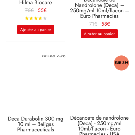
Hilma Biocare
Nandrolone (Deca) –
Le prix
Le
75
€
55
€
250mg/ml 10ml/flacon –
Euro Pharmacies
d'origine
prix
Note
sur 5
Le prix
Le
71
€
58
€
était :
actuel
Ajouter au panier
d'origine
prix
75€.
est :
Ajouter au panier
était :
actuel
55€.
71€.
est :
58€.
BELIG 25€
EUR 25€
Décanoate de nandrolone
Deca Durabolin 300 mg
(Deca) - 250mg/ml
10 ml – Beligas
10ml/flacon - Euro
Pharmaceuticals
Pharmacies - USA