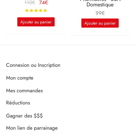
Le prix
Le
110
€
74
€
Domestique
d'origine
prix
Note
sur 5
99
€
était :
actuel
Ajouter au panier
Ajouter au panier
110€.
est :
74€.
Connexion ou Inscription
Mon compte
Mes commandes
Réductions
Gagner des $$$
Mon lien de parrainage