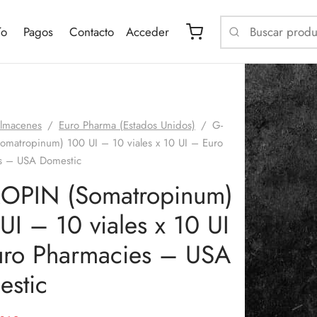
ío
Pagos
Contacto
Acceder
lmacenes
/
Euro Pharma (Estados Unidos)
/
G-
omatropinum) 100 UI – 10 viales x 10 UI – Euro
s – USA Domestic
ROPIN (Somatropinum)
UI – 10 viales x 10 UI
ro Pharmacies – USA
stic