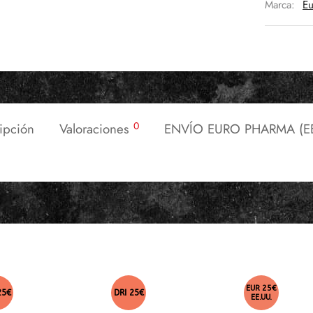
Marca:
Eu
0
ipción
Valoraciones
ENVÍO EURO PHARMA (EE
EUR 25€
25€
DRI 25€
EE.UU.