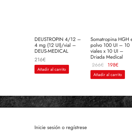
DEUSTROPIN 4/12 –
Somatropina HGH 
4 mg (12 UI)/vial –
polvo 100 UI – 10
DEUS-MEDICAL
viales x 10 UI –
Driada Medical
216
€
El
El
266
€
198
€
Añadir al carrito
precio
preci
Añadir al carrito
original
actual
era:
es:
266€.
198€.
Inicie sesión o regístrese