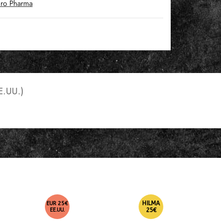
ro Pharma
.UU.)
HILMA
EUR 25€
EE.UU.
25€