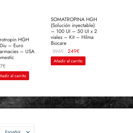
SOMATROPINA HGH
(Solución inyectable)
– 100 UI – 50 UI x 2
viales – Kit – Hilma
rotropin HGH
Biocare
0iu – Euro
El
El
396
€
249
€
armacies – USA
mestic
precio
precio
Añadir al carrito
original
actual
7
€
era:
es:
ñadir al carrito
396€.
249€.
Español