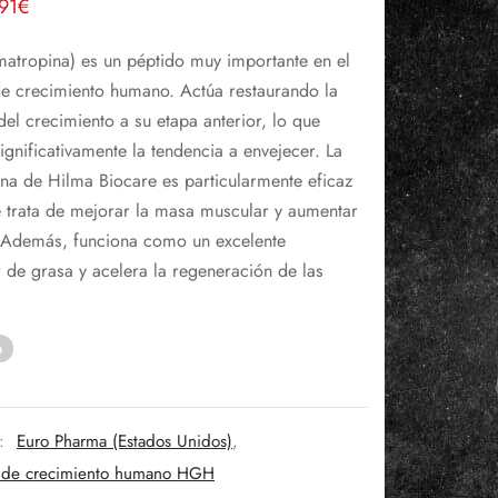
El
91
€
recio
precio
tropina) es un péptido muy importante en el
riginal
actual
e crecimiento humano. Actúa restaurando la
ra:
es:
el crecimiento a su etapa anterior, lo que
46€.
191€.
significativamente la tendencia a envejecer. La
na de Hilma Biocare es particularmente eficaz
 trata de mejorar la masa muscular y aumentar
. Además, funciona como un excelente
de grasa y acelera la regeneración de las
o
s:
Euro Pharma (Estados Unidos)
,
de crecimiento humano HGH