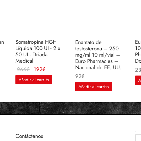
en
Somatropina HGH
Eu
Enantato de
Líquida 100 UI - 2 x
10
testosterona – 250
50 UI - Driada
Ph
mg/ml 10 ml/vial –
Medical
Do
Euro Pharmacies –
Nacional de EE. UU.
El
El
266
€
192
€
23
92
€
o
precio
precio
Añadir al carrito
A
original
actual
Añadir al carrito
era:
es:
266€.
192€.
Contáctenos