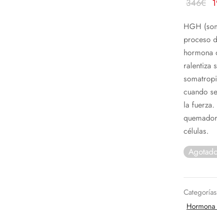
El
346
€
1
p
HGH (soma
o
proceso d
e
hormona d
3
ralentiza 
somatropi
cuando se
la fuerza
quemador 
células.
Agotad
Categoría
Hormona 