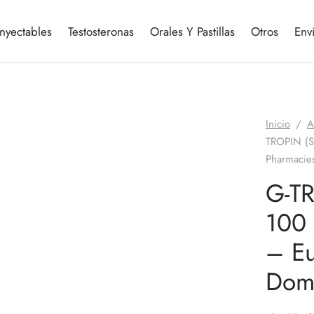
Inyectables
Testosteronas
Orales Y Pastillas
Otros
Env
EUR 25€
EE.UU.
Inicio
/
A
TROPIN (S
Pharmacie
G-T
100 
– Eu
Dome