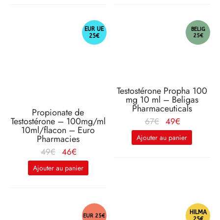
39€.
EUR UE
BELIG
25€
25€
Testostérone Propha 100
mg 10 ml – Beligas
Pharmaceuticals
Propionate de
Le prix
Le
Testostérone – 100mg/ml
67
€
49
€
10ml/flacon – Euro
d'origine
prix
Ajouter au panier
Pharmacies
était :
actuel
Le prix
Le
49
€
46
€
67€.
est :
d'origine
prix
Ajouter au panier
49€.
était :
actuel
49€.
est :
46€.
HILMA
EUR 25€
25€