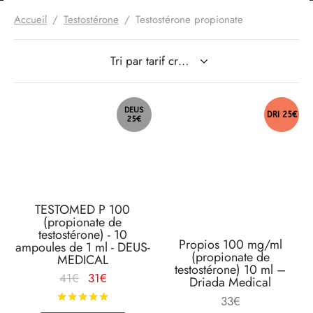
Accueil
/
Testostérone
/
Testostérone propionate
DEUS
DRI 25€
25€
TESTOMED P 100
(propionate de
testostérone) - 10
Propios 100 mg/ml
ampoules de 1 ml - DEUS-
(propionate de
MEDICAL
testostérone) 10 ml –
Le prix
Le
41
€
31
€
Driada Medical
d'origine
prix
Note
sur 5
33
€
était :
actuel