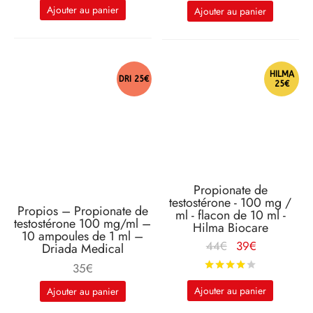
Ajouter au panier
Ajouter au panier
41€.
est :
31€.
HILMA
DRI 25€
25€
Propionate de
testostérone - 100 mg /
Propios – Propionate de
ml - flacon de 10 ml -
testostérone 100 mg/ml –
Hilma Biocare
10 ampoules de 1 ml –
Le prix
Le
44
€
39
€
Driada Medical
d'origine
prix
Note
sur 5
35
€
était :
actuel
Ajouter au panier
Ajouter au panier
44€.
est :