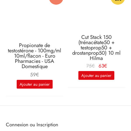
Cut Stack 150
(trénacétate50 +
Propionate de
testoprop50 +
testostérone - 100mg/ml
drostanprop50) 10 ml
10ml/flacon - Euro
Hilma
Pharmacies - USA
Le prix
Le
75
€
63
€
Domestique
d'origine
prix
59
€
Ajouter au panier
était :
actuel
Ajouter au panier
75€.
est :
63€.
Connexion ou Inscription