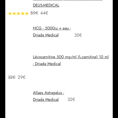
DEUS-MEDICAL
59
€
44
€
Note
sur 5
HCG - 5000iu + eau -
35
€
Driada Medical
Lévocarnitine 500 mg/ml (L-carnitine) 10 ml
- Driada Medical
32
€
29
€
Allaes Astragalus -
32
€
Driada Medical