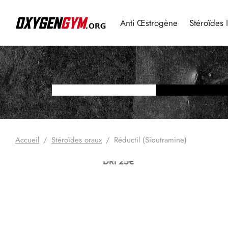
Anti Œstrogène
Stéroïdes 
Accueil
/
Stéroïdes oraux
/
Réductil (Sibutramine)
DRI 25€