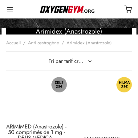
Arimidex (Anastrozole)
Accueil
/
Anti œstrogène
/
Arimidex (Anastrozole)
HILMA
DEUS
25€
25€
ARIMIMED (Anastrozole) -
50 comprimés de 1 mg -
DEUS-MEDICAL