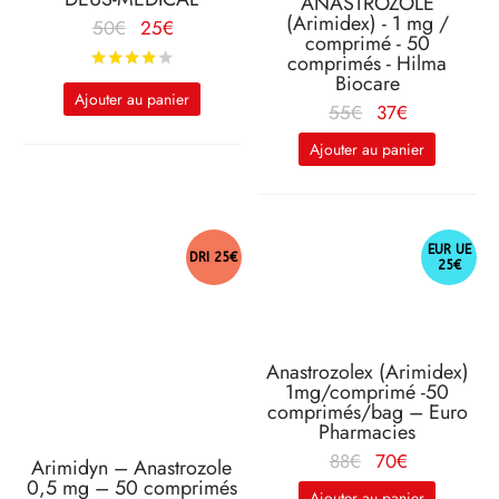
ANASTROZOLE
(Arimidex) - 1 mg /
Le prix
Le
50
€
25
€
comprimé - 50
d'origine
prix
comprimés - Hilma
Note
sur 5
Biocare
était :
actuel
Ajouter au panier
50€.
est :
Le prix
Le
55
€
37
€
25€.
d'origine
prix
Ajouter au panier
était :
actuel
55€.
est :
37€.
EUR UE
DRI 25€
25€
Anastrozolex (Arimidex)
1mg/comprimé -50
comprimés/bag – Euro
Pharmacies
Le prix
Le
88
€
70
€
Arimidyn – Anastrozole
0,5 mg – 50 comprimés
d'origine
prix
Ajouter au panier