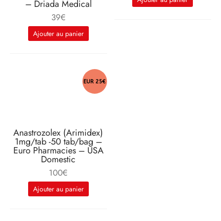
– Driada Medical
était :
actuel
39
€
88€.
est :
70€.
Ajouter au panier
EUR 25€
Anastrozolex (Arimidex)
1mg/tab -50 tab/bag –
Euro Pharmacies – USA
Domestic
100
€
Ajouter au panier