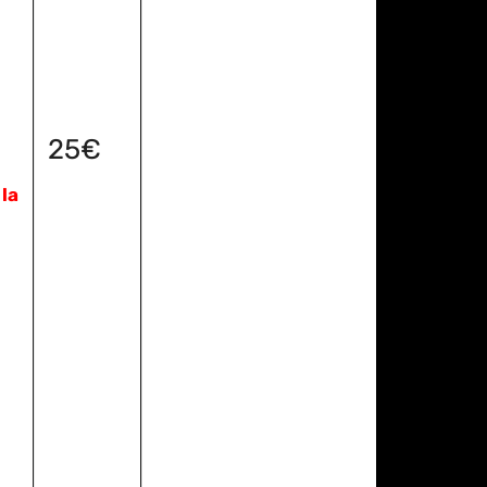
25€
la