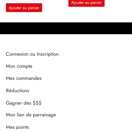
Ajouter au panier
était :
actuel
était :
actuel
Ajouter au panier
55€.
est :
90€.
est :
44€.
81€.
Connexion ou Inscription
Mon compte
Mes commandes
Réductions
Gagner des $$$
Mon lien de parrainage
Mes points