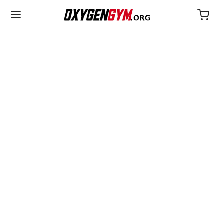
EUR 25€