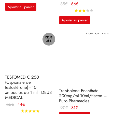
était :
actuel
Le prix
Le
85
€
66
€
Ajouter au panier
110€.
est :
d'origine
prix
Note
sur 5
78€.
était :
actuel
Ajouter au panier
85€.
est :
66€.
EUR UE 25€
DEUS
25€
TESTOMED C 250
(Cypionate de
testostérone) - 10
Trenbolone Enanthate –
ampoules de 1 ml - DEUS-
200mg/ml 10ml/flacon –
MEDICAL
Euro Pharmacies
Le prix
Le
55
€
44
€
Le prix
Le
90
€
81
€
d'origine
prix
Note
sur 5
d'origine
prix