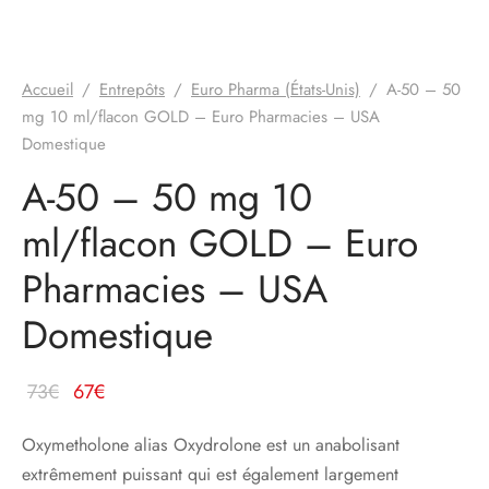
Accueil
/
Entrepôts
/
Euro Pharma (États-Unis)
/
A-50 – 50
mg 10 ml/flacon GOLD – Euro Pharmacies – USA
Domestique
A-50 – 50 mg 10
ml/flacon GOLD – Euro
Pharmacies – USA
Domestique
Le prix
Le
73
€
67
€
d'origine
prix
Oxymetholone alias Oxydrolone est un anabolisant
était :
actuel
extrêmement puissant qui est également largement