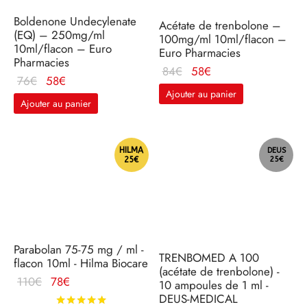
Boldenone Undecylenate
Acétate de trenbolone –
(EQ) – 250mg/ml
100mg/ml 10ml/flacon –
10ml/flacon – Euro
Euro Pharmacies
Pharmacies
Le prix
Le
84
€
58
€
Le prix
Le
76
€
58
€
d'origine
prix
Ajouter au panier
d'origine
prix
était :
actuel
Ajouter au panier
était :
actuel
84€.
est :
76€.
est :
58€.
58€.
HILMA
DEUS
25€
25€
Parabolan 75-75 mg / ml -
TRENBOMED A 100
flacon 10ml - Hilma Biocare
(acétate de trenbolone) -
Le prix
Le
110
€
78
€
10 ampoules de 1 ml -
d'origine
prix
DEUS-MEDICAL
Note
sur 5