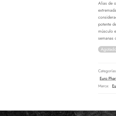
Alias de 
ori
extremada
era
considera
73€
potente d
músculo e
semanas d
Agotad
Categoría
Euro Phar
Marca:
Eu