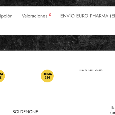
0
ipción
Valoraciones
ENVÍO EURO PHARMA (EE
EUR UE 25€
MA
HILMA
€
25€
TE
BOLDENONE
(p