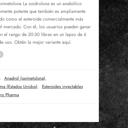
oximetolona La oxidrolona es un anabólico
ginal
actual
mente potente que también es ampliamente
:
es:
do como el esteroide comercialmente más
.
67€.
el mercado. Con él, los usuarios pueden ganar
n el rango de 20-30 libras en un lapso de 6
e uso. Obtén la mejor variante aquí.
o
s:
Anadrol (oximetolona)
,
ma (Estados Unidos)
,
Esteroides inyectables
ro Pharma