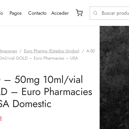
ío
Pagos
Contacto
Acceder
lmacenes
/
Euro Pharma (Estados Unidos)
/
A-50
ml/vial GOLD – Euro Pharmacies – USA
 – 50mg 10ml/vial
D – Euro Pharmacies
SA Domestic
El
€
cio
precio