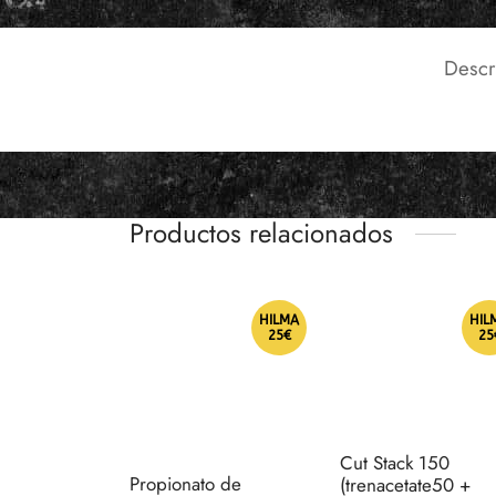
Descr
Productos relacionados
HILMA
HIL
25€
25
Cut Stack 150
Propionato de
(trenacetate50 +