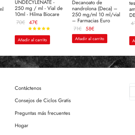
UNDECYLENATE -
Decanoato de
te
250 mg / ml - Vial de
nandrolona (Deca) –
ml
am
10ml - Hilma Biocare
250 mg/ml 10 ml/vial
D
– Farmacias Euro
El
El
70
€
47
€
4
El
El
71
€
58
€
precio
precio
Valorado en
de 5
precio
precio
original
actual
Añadir al carrito
Añadir al carrito
A
original
actual
era:
es:
era:
es:
70€.
47€.
71€.
58€.
Contáctenos
Consejos de Ciclos Gratis
Preguntas más frecuentes
Hogar