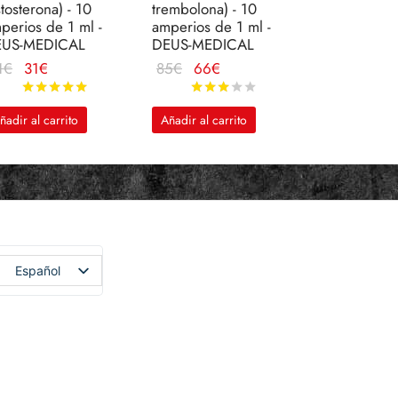
stosterona) - 10
trembolona) - 10
perios de 1 ml -
amperios de 1 ml -
EUS-MEDICAL
DEUS-MEDICAL
El
El
El
El
1
€
31
€
85
€
66
€
precio
precio
precio
precio
Valorado en
de 5
Valorado en
de 5
original
actual
original
actual
ñadir al carrito
Añadir al carrito
era:
es:
era:
es:
41€.
31€.
85€.
66€.
Español