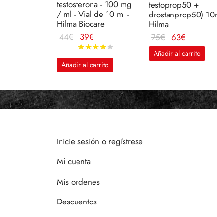
testosterona - 100 mg
testoprop50 +
/ ml - Vial de 10 ml -
drostanprop50) 10
Hilma Biocare
Hilma
El
El
44
€
39
€
El
El
75
€
63
€
precio
precio
Valorado en
de 5
precio
precio
Añadir al carrito
original
actual
original
actual
Añadir al carrito
era:
es:
era:
es:
44€.
39€.
75€.
63€.
Inicie sesión o regístrese
Mi cuenta
Mis ordenes
Descuentos