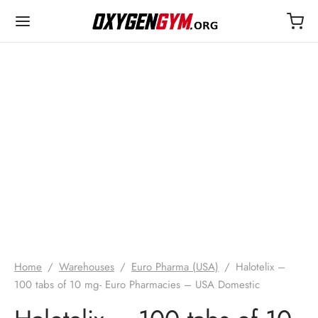
EUR US
25€
Home
/
Warehouses
/
Euro Pharma (USA)
/
Halotelix –
100 tabs of 10 mg- Euro Pharmacies – USA Domestic