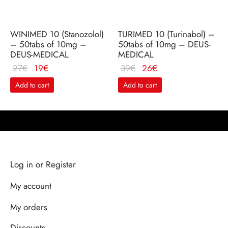
WINIMED 10 (Stanozolol)
TURIMED 10 (Turinabol) –
– 50tabs of 10mg –
50tabs of 10mg – DEUS-
DEUS-MEDICAL
MEDICAL
Le
Le
Le
Le
27
€
19
€
39
€
26
€
prix
prix
prix
prix
Add to cart
Add to cart
initial
actuel
initial
actuel
était :
est :
était :
est :
27€.
19€.
39€.
26€.
Log in or Register
My account
My orders
Discounts