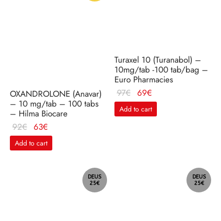
Turaxel 10 (Turanabol) –
10mg/tab -100 tab/bag –
Euro Pharmacies
Le
Le
97
€
69
€
OXANDROLONE (Anavar)
– 10 mg/tab – 100 tabs
prix
prix
Add to cart
– Hilma Biocare
initial
actuel
Le
Le
92
€
63
€
était :
est :
prix
prix
97€.
69€.
Add to cart
initial
actuel
était :
est :
92€.
63€.
DEUS
DEUS
25€
25€