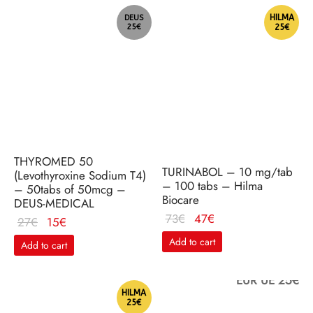
HILMA
DEUS
25€
25€
THYROMED 50
TURINABOL – 10 mg/tab
(Levothyroxine Sodium T4)
– 100 tabs – Hilma
– 50tabs of 50mcg –
Biocare
DEUS-MEDICAL
Le
Le
73
€
47
€
Le
Le
27
€
15
€
prix
prix
prix
prix
Add to cart
Add to cart
initial
actuel
initial
actuel
était :
est :
était :
est :
EUR UE 25€
73€.
47€.
27€.
15€.
HILMA
25€