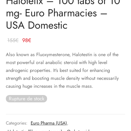
Halotelix – 100 tabs of 10
mg- Euro Pharmacies –
USA Domestic
Le
Le
155
€
98
€
prix
prix
Also known as Fluoxymesterone, Halotestin is one of the
initial
actuel
most powerful oral anabolic steroid with high level
était :
est :
androgenic properties. It’s best suited for enhancing
155€.
98€.
strength and boosting muscle density without necessarily
causing huge increases in the muscle mass.
Rupture de stock
Categories:
Euro Pharma (USA)
,