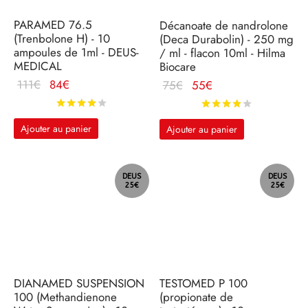
PARAMED 76.5
Décanoate de nandrolone
(Trenbolone H) - 10
(Deca Durabolin) - 250 mg
ampoules de 1ml - DEUS-
/ ml - flacon 10ml - Hilma
MEDICAL
Biocare
Le prix
Le
Le prix
Le
111
€
84
€
75
€
55
€
d'origine
prix
d'origine
prix
Note
sur 5
Note
sur 5
était :
actuel
était :
actuel
Ajouter au panier
Ajouter au panier
111€.
est :
75€.
est :
84€.
55€.
DEUS
DEUS
25€
25€
DIANAMED SUSPENSION
TESTOMED P 100
100 (Methandienone
(propionate de