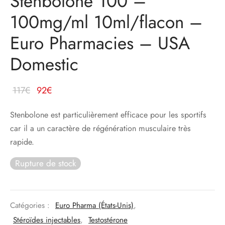
Stenbolone 100 –
100mg/ml 10ml/flacon –
Euro Pharmacies – USA
Domestic
Le prix
Le
117
€
92
€
d'origine
prix
Stenbolone est particulièrement efficace pour les sportifs
était :
actuel
car il a un caractère de régénération musculaire très
117€.
est :
rapide.
92€.
Rupture de stock
Catégories :
Euro Pharma (États-Unis)
,
Stéroïdes injectables
,
Testostérone