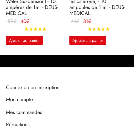
Water Suspension) - 10
testostérone) - 10
ampères de 1ml - DEUS-
ampoules de 1 ml - DEUS-
MEDICAL
MEDICAL
Le prix
Le
Le prix
Le
59
€
40
€
41
€
31
€
d'origine
prix
d'origine
prix
Note
sur 5
Note
sur 5
était :
actuel
était :
actuel
Ajouter au panier
Ajouter au panier
59€.
est :
41€.
est :
40€.
31€.
Connexion ou Inscription
Mon compte
Mes commandes
Réductions