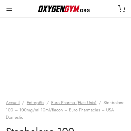
EUR 25€
Accueil
/
Entrepôts
/
Euro Pharma (États-Unis)
/
Stenbolone
100 – 100mg/ml 10ml/flacon – Euro Pharmacies – USA
Domestic