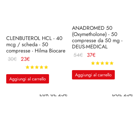
ANADROMED 50
(Oxymetholone) - 50
CLENBUTEROL HCL - 40
compresse da 50 mg -
mcg / scheda - 50
DEUS-MEDICAL
compresse - Hilma Biocare
Il
Il
54
€
37
€
Il
Il
30
€
23
€
prezzo
prezzo
Valutato
su
prezzo
prezzo
Valutato
su 5
originale
attuale
originale
attuale
Aggiungi al carrello
era:
è:
Aggiungi al carrello
era:
è:
54€.
37€.
30€.
23€.
EUR UE 25€
DUE 25€