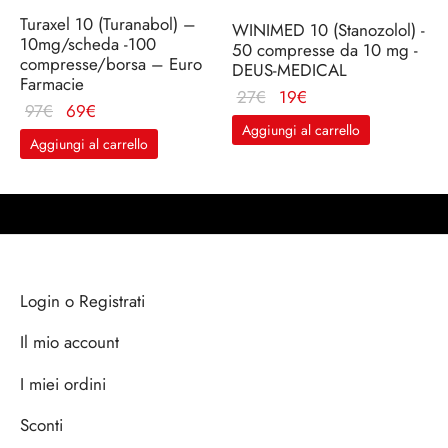
Turaxel 10 (Turanabol) –
WINIMED 10 (Stanozolol) -
10mg/scheda -100
50 compresse da 10 mg -
compresse/borsa – Euro
DEUS-MEDICAL
Farmacie
Il
Il
27
€
19
€
Il
Il
97
€
69
€
prezzo
prezzo
Aggiungi al carrello
prezzo
prezzo
originale
attuale
Aggiungi al carrello
originale
attuale
era:
è:
era:
è:
27€.
19€.
97€.
69€.
Login o Registrati
Il mio account
I miei ordini
Sconti