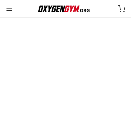
ULTIMA
25€