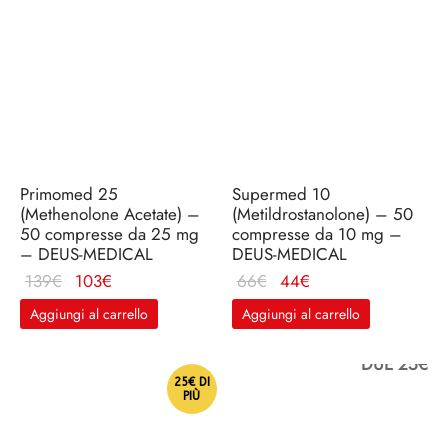
Primomed 25
Supermed 10
(Methenolone Acetate) –
(Metildrostanolone) – 50
50 compresse da 25 mg
compresse da 10 mg –
– DEUS-MEDICAL
DEUS-MEDICAL
Il
Il
Il
Il
139
€
103
€
66
€
44
€
prezzo
prezzo
prezzo
prezzo
Aggiungi al carrello
Aggiungi al carrello
originale
attuale
originale
attuale
era:
è:
era:
è:
DUE 25€
139€.
103€.
66€.
44€.
25€ DI
PIÙ