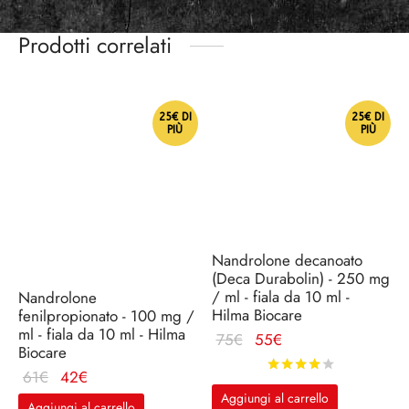
Prodotti correlati
25€ DI
25€ DI
PIÙ
PIÙ
Nandrolone decanoato
(Deca Durabolin) - 250 mg
/ ml - fiala da 10 ml -
Nandrolone
Hilma Biocare
fenilpropionato - 100 mg /
ml - fiala da 10 ml - Hilma
Il
Il
75
€
55
€
Biocare
prezzo
prezzo
Valutato
su
Il
Il
61
€
42
€
originale
attuale
prezzo
prezzo
Aggiungi al carrello
era:
è:
Aggiungi al carrello