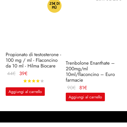
65€.
59€.
25€ DI
PIÙ
Propionato di testosterone -
100 mg / ml - Flaconcino
Trenbolone Enanthate –
da 10 ml - Hilma Biocare
200mg/ml
Il
Il
44
€
39
€
10ml/flaconcino – Euro
farmacie
prezzo
prezzo
Valutato
su 5
originale
attuale
Il
Il
90
€
81
€
Aggiungi al carrello
era:
è:
prezzo
prezzo
Aggiungi al carrello
44€.
39€.
originale
attuale
era:
è: 81€.
90€.