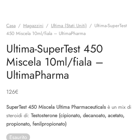
Casa
/
Magazzini
/
Ultima (Stati Uniti)
/
Ultima-SuperTest
450 Miscela 10ml/fiala – UltimaPharma
Ultima-SuperTest 450
Miscela 10ml/fiala –
UltimaPharma
126
€
SuperTest 450 Miscela Ultima Pharmaceuticals
è un mix di
steroidi di:
Testosterone (cipionato, decanoato, acetato,
propionato, fenilpropionato)
Esaurito