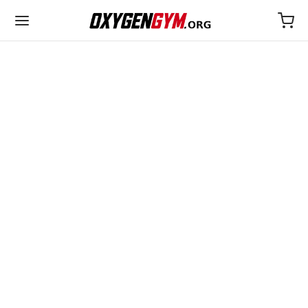
ULTIMA
25€