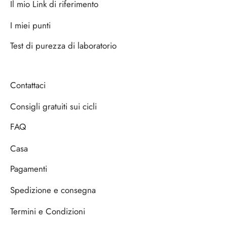
Il mio Link di riferimento
nabol
I miei punti
Test di purezza di laboratorio
le Di Winstrol (Stanozololo)
Contattaci
Consigli gratuiti sui cicli
FAQ
Casa
Pagamenti
Spedizione e consegna
Termini e Condizioni