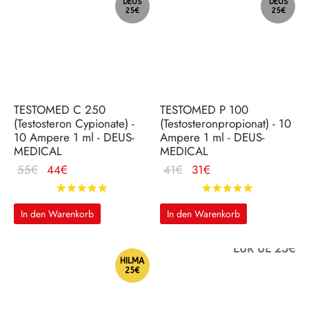
DEUS
DEUS
25€
25€
TESTOMED C 250
TESTOMED P 100
(Testosteron Cypionate) -
(Testosteronpropionat) - 10
10 Ampere 1 ml - DEUS-
Ampere 1 ml - DEUS-
MEDICAL
MEDICAL
Ursprünglicher
Aktueller
Ursprünglicher
Aktueller
55
€
44
€
41
€
31
€
Preis war: 55€
Preis ist:
Preis war: 41€
Preis ist:
Bewertet mit
von 5
Bewertet m
44€.
31€.
In den Warenkorb
In den Warenkorb
EUR UE 25€
HILMA
25€