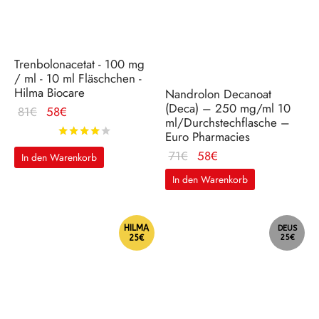
Trenbolonacetat - 100 mg
/ ml - 10 ml Fläschchen -
Hilma Biocare
Nandrolon Decanoat
(Deca) – 250 mg/ml 10
Ursprünglicher
Aktueller
81
€
58
€
ml/Durchstechflasche –
Preis war: 81€
Preis ist:
Bewertet mit
von 5
Euro Pharmacies
58€.
Ursprünglicher
Aktueller
71
€
58
€
In den Warenkorb
Preis war: 71€
Preis ist:
In den Warenkorb
58€.
HILMA
DEUS
25€
25€