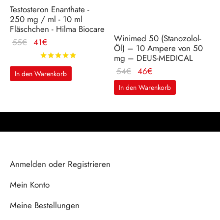
Testosteron Enanthate -
250 mg / ml - 10 ml
Fläschchen - Hilma Biocare
Winimed 50 (Stanozolol-
Ursprünglicher
Aktueller
55
€
41
€
Öl) – 10 Ampere von 50
Preis war: 55€
Preis ist:
Bewertet mit
von 5
mg – DEUS-MEDICAL
41€.
Ursprünglicher
Aktueller
54
€
46
€
In den Warenkorb
Preis war: 54€
Preis ist:
In den Warenkorb
46€.
Anmelden oder Registrieren
Mein Konto
Meine Bestellungen