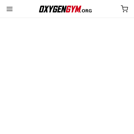
ULTIMA
25€